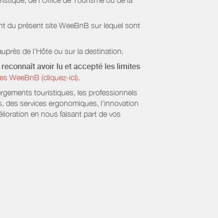
stique, de l’Office de Tourisme ou de la
ient du présent site WeeBnB sur lequel sont
uprès de l'Hôte ou sur la destination.
reconnaît avoir lu et accepté les limites
es WeeBnB (cliquez-ici).
ergements touristiques, les professionnels
s, des services ergonomiques, l'innovation
lioration en nous faisant part de vos