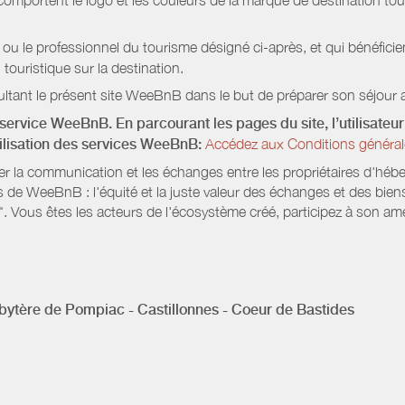
mportent le logo et les couleurs de la marque de destination touri
 ou le professionnel du tourisme désigné ci-après, et qui bénéfic
 touristique sur la destination.
ltant le présent site WeeBnB dans le but de préparer son séjour a
service WeeBnB. En parcourant les pages du site, l’utilisateur 
tilisation des services WeeBnB:
Accédez aux Conditions général
ter la communication et les échanges entre les propriétaires d'héb
s de WeeBnB : l'équité et la juste valeur des échanges et des bien
. Vous êtes les acteurs de l'écosystème créé, participez à son amé
bytère de Pompiac - Castillonnes - Coeur de Bastides