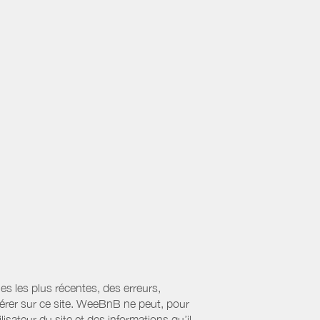
es les plus récentes, des erreurs,
érer sur ce site. WeeBnB ne peut, pour
lisateur du site et des informations qu’il