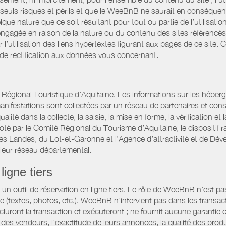
es seuls risques et périls et que le WeeBnB ne saurait en conséquen
elque nature que ce soit résultant pour tout ou partie de l’utilisat
engagée en raison de la nature ou du contenu des sites référencé
l’utilisation des liens hypertextes figurant aux pages de ce site. 
 de rectification aux données vous concernant.
gional Touristique d’Aquitaine. Les informations sur les hébergemen
t manifestations sont collectées par un réseau de partenaires et c
é dans la collecte, la saisie, la mise en forme, la vérification et 
iloté par le Comité Régional du Tourisme d’Aquitaine, le disposit
es Landes, du Lot-et-Garonne et l’Agence d’attractivité et de D
 leur réseau départemental.
ligne tiers
 outil de réservation en ligne tiers. Le rôle de WeeBnB n’est pas c
te (textes, photos, etc.). WeeBnB n’intervient pas dans les transac
luront la transaction et exécuteront ; ne fournit aucune garantie
es vendeurs, l’exactitude de leurs annonces, la qualité des prod