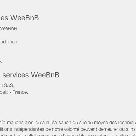
vices WeeBnB
e WeeBnB
radignan
IN
s services WeeBnB
VH SAS,
baix - France.
informations ainsi qu’à la réalisation du site au moyen des techniqu
itions indépendantes de notre volonté peuvent demeurer ou s’ins
ssément, ni implicitement, pour l’ensemble du contenu du site ; l’uti