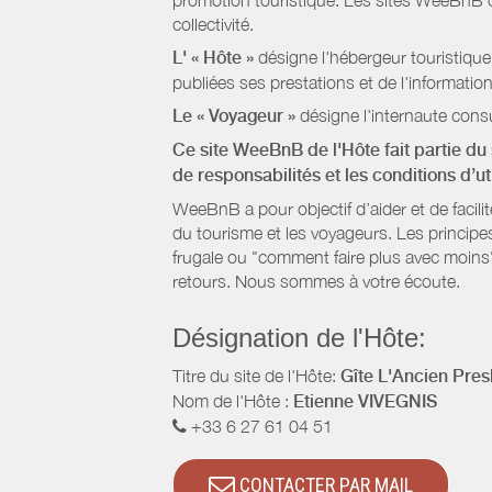
promotion touristique. Les sites WeeBnB co
collectivité.
L' « Hôte »
désigne l'hébergeur touristique
publiées ses prestations et de l'information
Le « Voyageur »
désigne l'internaute consu
Ce site WeeBnB de l'Hôte fait partie du 
de responsabilités et les conditions d’u
WeeBnB a pour objectif d’aider et de facili
du tourisme et les voyageurs. Les principe
frugale ou "comment faire plus avec moins"
retours. Nous sommes à votre écoute.
Désignation de l'Hôte:
Titre du site de l'Hôte:
Gîte L'Ancien Pres
Nom de l'Hôte :
Etienne VIVEGNIS
+33 6 27 61 04 51
CONTACTER PAR MAIL