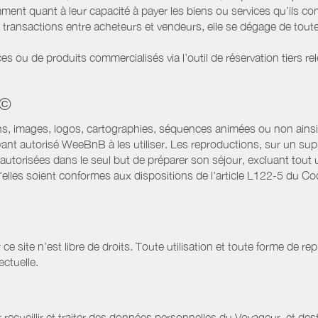
ment quant à leur capacité à payer les biens ou services qu’ils 
transactions entre acheteurs et vendeurs, elle se dégage de toute
es ou de produits commercialisés via l’outil de réservation tiers re
 ©
ns, images, logos, cartographies, séquences animées ou non ainsi 
ant autorisé WeeBnB à les utiliser. Les reproductions, sur un supp
utorisées dans le seul but de préparer son séjour, excluant tout u
lles soient conformes aux dispositions de l'article L122-5 du Code
site n’est libre de droits. Toute utilisation et toute forme de repr
ectuelle.
 recueillir et traiter des données personnelles du Voyageur, et dest