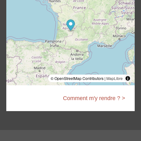
© OpenStreetMap Contributors |
MapLibre
Comment m'y rendre ? >