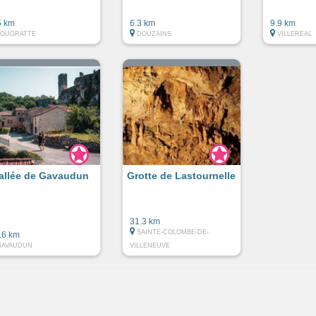
5 km
6.3 km
9.9 km
LOUGRATTE
DOUZAINS
VILLEREAL
allée de Gavaudun
Grotte de Lastournelle
31.3 km
SAINTE-COLOMBE-DE-
.6 km
GAVAUDUN
VILLENEUVE