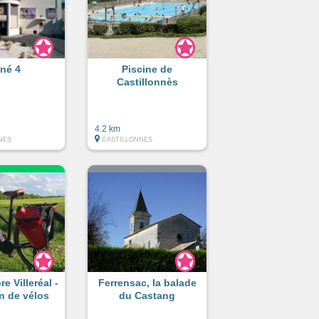
iné 4
Piscine de
Castillonnès
4.2 km
NES
CASTILLONNES
e Villeréal -
Ferrensac, la balade
n de vélos
du Castang