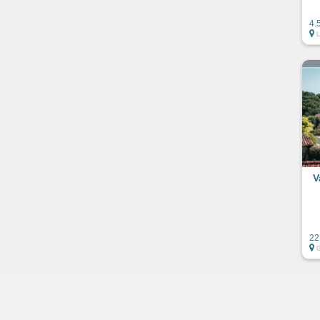
4.
V
22