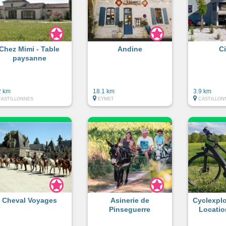
Chez Mimi - Table
Andine
C
paysanne
2 km
18.1 km
3.9 km
CASTILLONNES
EYMET
CASTILLON
Cheval Voyages
Asinerie de
Cyclexplor
Pinseguerre
Locatio